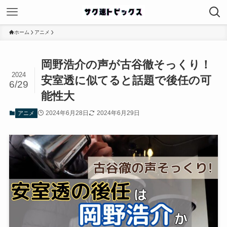
ホーム
アニメ
岡野浩介の声が古谷徹そっくり！
2024
安室透に似てると話題で後任の可
6/29
能性大
2024年6月28日
2024年6月29日
アニメ