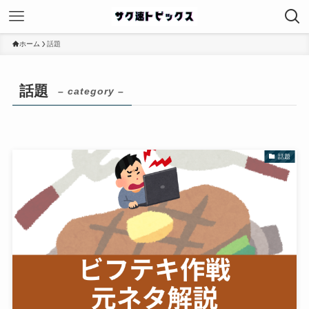
ホーム
話題
話題
– category –
話題