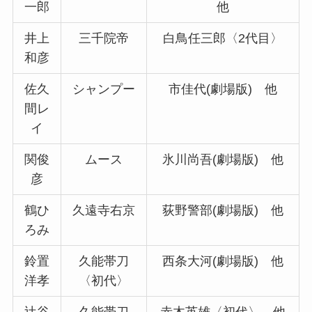
一郎
他
井上
三千院帝
白鳥任三郎〈2代目〉
和彦
佐久
シャンプー
市佳代(劇場版) 他
間レ
イ
関俊
ムース
氷川尚吾(劇場版) 他
彦
鶴ひ
久遠寺右京
荻野警部(劇場版) 他
ろみ
鈴置
久能帯刀
西条大河(劇場版) 他
洋孝
〈初代〉