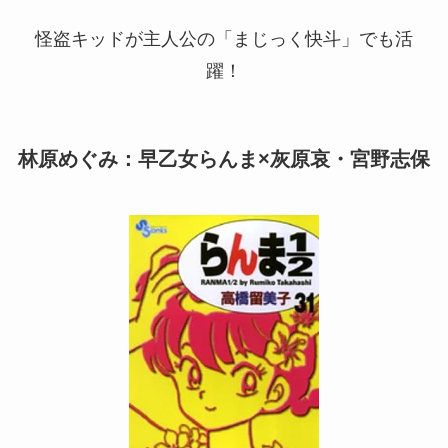
怪盗キッドが主人公の「まじっく快斗」でも活
躍！
林原めぐみ：早乙女らんま×灰原哀・宮野志保