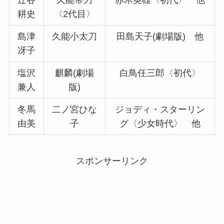
辻谷
久能帯刀
赤木英雄〈初代〉 他
耕史
〈2代目〉
島津
久能小太刀
田島天子(劇場版) 他
冴子
塩沢
麒麟(劇場
白鳥任三郎〈初代〉
兼人
版)
冬馬
二ノ宮ひな
ジョディ・スターリン
由美
子
グ〈少女時代〉 他
スポンサーリンク