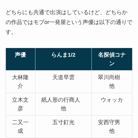
どちらにも共通で出演はしているけど、どちらか
の作品ではモブor一発屋という声優は以下の通りで
す。
声優
らんま1/2
名探偵コナ
ン
大林隆
天道早雲
翠川尚樹
介
他
立木文
紙人形の行商人
ウォッカ
彦
他
二又一
五寸釘光
安西守男
成
他