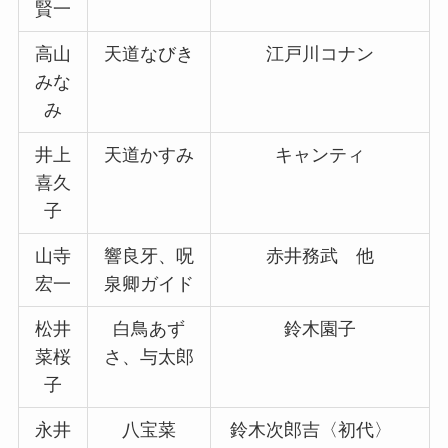
賢一
高山
天道なびき
江戸川コナン
みな
み
井上
天道かすみ
キャンティ
喜久
子
山寺
響良牙、呪
赤井務武 他
宏一
泉卿ガイド
松井
白鳥あず
鈴木園子
菜桜
さ、与太郎
子
永井
八宝菜
鈴木次郎吉〈初代〉