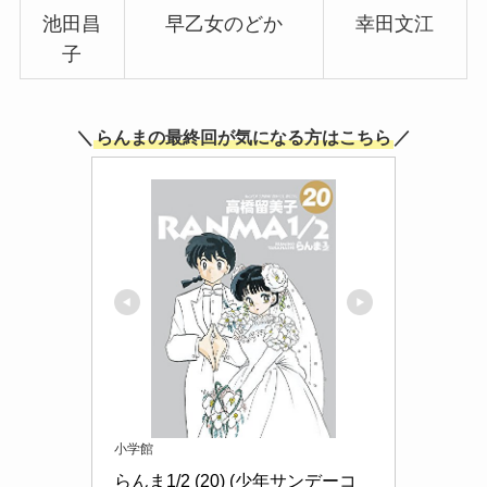
池田昌
早乙女のどか
幸田文江
子
＼
らんまの最終回が気になる方はこちら
／
小学館
らんま1/2 (20) (少年サンデーコ