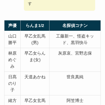
す
声優
らんま1/2
名探偵コナン
山口
早乙女乱馬
工藤新一、怪盗キッ
勝平
(男)
ド、黒羽快斗
林原
早乙女らん
灰原哀、宮野志保
めぐ
ま(女)
み
日髙
天道あかね
世良真純
のり
子
緒方
早乙女玄馬
阿笠博士