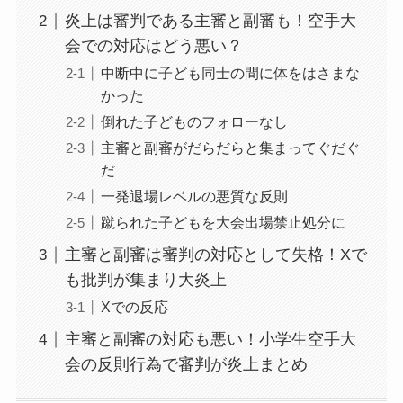
炎上は審判である主審と副審も！空手大
会での対応はどう悪い？
中断中に子ども同士の間に体をはさまな
かった
倒れた子どものフォローなし
主審と副審がだらだらと集まってぐだぐ
だ
一発退場レベルの悪質な反則
蹴られた子どもを大会出場禁止処分に
主審と副審は審判の対応として失格！Xで
も批判が集まり大炎上
Xでの反応
主審と副審の対応も悪い！小学生空手大
会の反則行為で審判が炎上まとめ