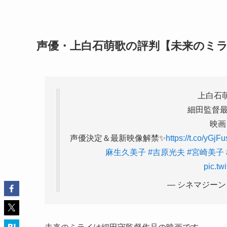
声優・上白石萌歌の評判【未来のミ
上白石
細田監督最
映画
声優決定＆最新映像解禁✨
https://t.co/yGjF
麻生久美子
#吉原光夫
#宮崎美子
pic.t
— シネマジーン (@