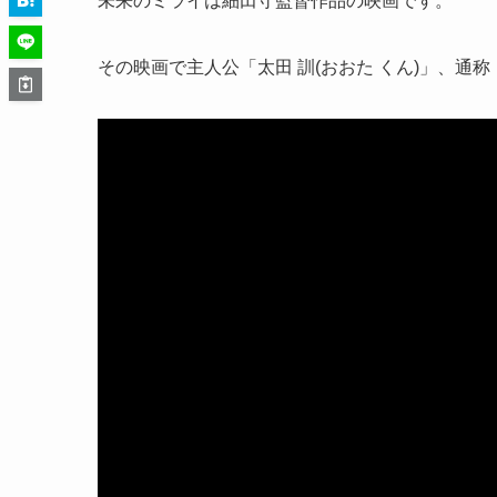
未来のミライは細田守監督作品の映画です。
その映画で主人公「太田 訓(おおた くん)」、