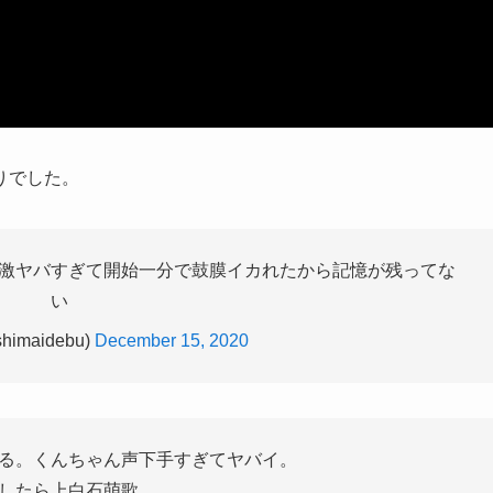
りでした。
激ヤバすぎて開始一分で鼓膜イカれたから記憶が残ってな
い
imaidebu)
December 15, 2020
る。くんちゃん声下手すぎてヤバイ。
したら上白石萌歌。