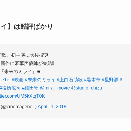
ライ】は酷評ばかり
萌歌、初主演に大抜擢🎊
新作に豪華声優陣が集結‼️
『未来のミライ』💫
use1ej
#映画
#未来のミライ
#上白石萌歌
#黒木華
#星野源
#
#役所広司
#細田守
@mirai_movie
@studio_chizu
witter.com/UM5kXtqT0K
cinemagene1)
April 11, 2018