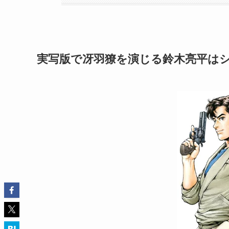
実写版で冴羽獠を演じる鈴木亮平は