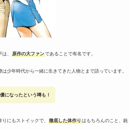
平は、
原作の大ファン
であることで有名です。
獠は少年時代から一緒に生きてきた人物とまで語っています。
俳優になったという噂も！
作りにもストイックで、
徹底した体作り
はもちろんのこと、銃